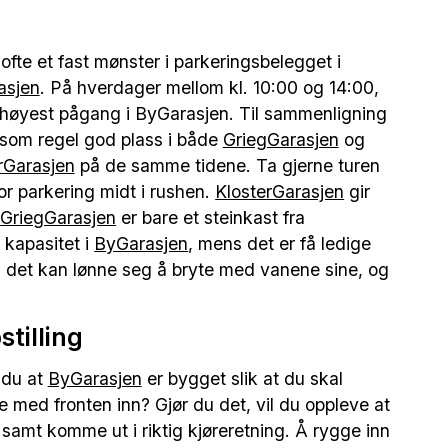
 ofte et fast mønster i parkeringsbelegget i
asjen
. På hverdager mellom kl. 10:00 og 14:00,
 høyest pågang i ByGarasjen. Til sammenligning
 som regel god plass i både
GriegGarasjen
og
rGarasjen
på de samme tidene. Ta gjerne turen
or parkering midt i rushen.
KlosterGarasjen
gir
s
GriegGarasjen
er bare et steinkast fra
 kapasitet i
ByGarasjen
, mens det er få ledige
å det kan lønne seg å bryte med vanene sine, og
tilling
 du at
ByGarasjen
er bygget slik at du skal
e med fronten inn? Gjør du det, vil du oppleve at
, samt komme ut i riktig kjøreretning. Å rygge inn