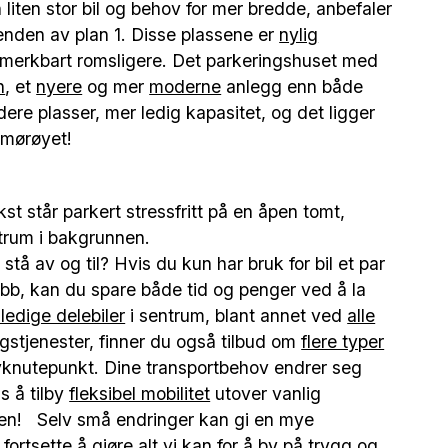
liten stor bil og behov for mer bredde, anbefaler
 enden av plan 1. Disse plassene er
nylig
r merkbart romsligere. Det parkeringshuset med
n
, et
nyere
og mer
moderne
anlegg enn både
ere plasser, mer ledig kapasitet, og det ligger
 smørøyet!
tå av og til? Hvis du kun har bruk for bil et par
 jobb, kan du spare både tid og penger ved å la
ledige delebiler
i sentrum, blant annet ved
alle
elingstjenester, finner du også tilbud om
flere typer
ivknutepunkt. Dine transportbehov endrer seg
ss å tilby
fleksibel mobilitet
utover vanlig
ksen! Selv små endringer kan gi en mye
fortsette å gjøre alt vi kan for å by på
trygg
og