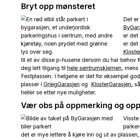
Bryt opp mønsteret
Det er
ByGar
er det
er det
Kloste
til et av disse p-husene dersom du har behov f
deg lett tilgang til
hele sentrumskjernen
, men
Festplassen. I helgene er det for eksempel god
plasser i
GriegGarasjen
og
KlosterGarasjen
, s
heller se etter nye muligheter.
Vær obs på oppmerking og opps
Visste
parker
det er mye lettere å kjøre inn og ut av plassen