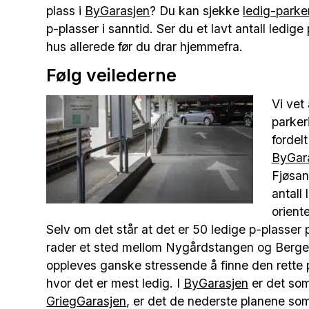
plass i
ByGarasjen
? Du kan sjekke
ledig-parke
p-plasser i sanntid. Ser du et lavt antall ledig
hus allerede før du drar hjemmefra.
Følg veilederne
Vi vet
parker
fordel
ByGar
Fjøsan
antall
oriente
Selv om det står at det er 50 ledige p-plasser 
rader et sted mellom Nygårdstangen og Bergen 
oppleves ganske stressende å finne den rette p
hvor det er mest ledig. I
ByGarasjen
er det som
GriegGarasjen
, er det de nederste planene som