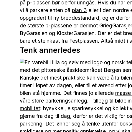
på p-plassen bør derfor unngås. Hvis du har en 
vi å parkere enten på
plan 3
eller i den nordre
oppgradert
til ny breddestandard, og er derfo
de største p-plassene er derimot
GriegGarasje
ByGarasjen og KlosterGarasjen. Der er det bred
bare et steinkast fra Festplassen. Altså midt i
Tenk annerledes
Kanskje det mest praktiske kan være å la bilen s
timer i løpet av dagen, eller til et ærend etter
bilen stå hjemme. Det finnes jo allerede
masse 
våre store parkeringsanlegg
. I tillegg til bild
mobilitet
: bysykkel, elsparkesykkel og kollekt
gjerne fra dag til dag, derfor er det viktig for o
parkering. Det lønner seg å tenke utenfor bo
smidigere og mer positiv opplevelse, og vi skal 