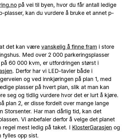
ring.no
på vei til byen, hvor du får antall ledige
e p-plasser, kan du vurdere å bruke et annet p-
 at det kan være
vanskelig å finne fram
i store
ingshus. Med over 2 000 parkeringsplasser
t på 60 000 kvm, er utfordringen størst i
asjen
. Derfor har vi LED-tavler både i
gerveien og ved innkjøringen på plan 1, med
 ledige plasser på hvert plan, slik at man kan
re seg og tidlig vurdere hvor det er lurt å kjøre.
på plan 2, er disse fordelt over mange lange
Storsenter. Har man dårlig tid, kan det
lassen. Vi anbefaler derfor å velge det planet
 regel mest ledig på taket. I
KlosterGarasjen
og
 fylles opp sist.