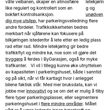
letekjørin
g og
unødven
dig mye utslipp
, har parkeringsveiledning flere
andre fordeler. Trafikksikkerheten bedres
merkbart når sjåførene kan fokusere på
bilkjøringen istedenfor å lete etter en ledig plass
rad etter rad. Mindre letekjøring gir bedre
trafikkflyt og mindre kø, noe som vil gjøre det
tryggere
å ferdes i ByGarasjen, også for myke
trafikanter. Vi vil i tillegg kunne øke utnyttelsen
av kapasiteten i parkeringshuset, både i sanntid
og på sikt, når vi får kartlagt hvor i anlegget
bilene faktisk står. Med mer bruksdata, kan vi
jobbe mer
innovativt
og se om det er mulig å tilby
flere typer parkeringsplasser, eller segmentere
parkeringshuset i
flere mindre områder
. Målet