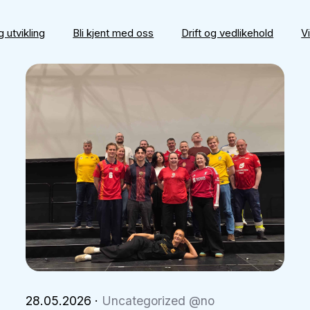
 utvikling
Bli kjent med oss
Drift og vedlikehold
V
28.05.2026
·
Uncategorized @no