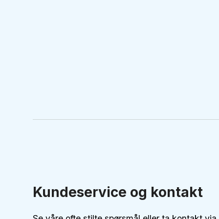
Kundeservice og kontakt
Se våre
ofte stilte spørsmål eller ta kontakt
via 