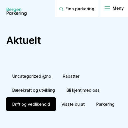
Finn parkering
Aktuelt
Uncategorized @no
Rabatter
Bærekraft og utvikling
Bli kjent med oss
Drift og vedlikehold
Visste du at
Parkering