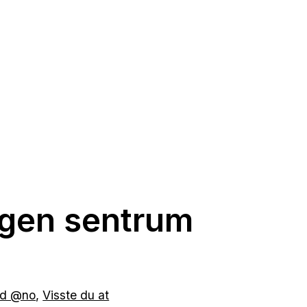
rgen sentrum
ed @no
,
Visste du at