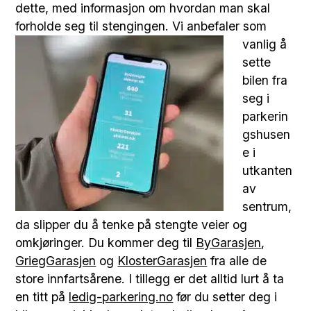
dette, med informasjon om hvordan man skal
forholde seg til stengingen.
Vi anbefaler som
vanlig å
sette
bilen fra
seg i
parkerin
gshusen
e i
utkanten
av
sentrum,
da slipper du å tenke på stengte veier og
omkjøringer. Du kommer deg til
ByGarasjen
,
GriegGarasjen
og
KlosterGarasjen
fra alle de
store innfartsårene. I tillegg er det alltid lurt å ta
en titt på
ledig-parkering.no
før du setter deg i