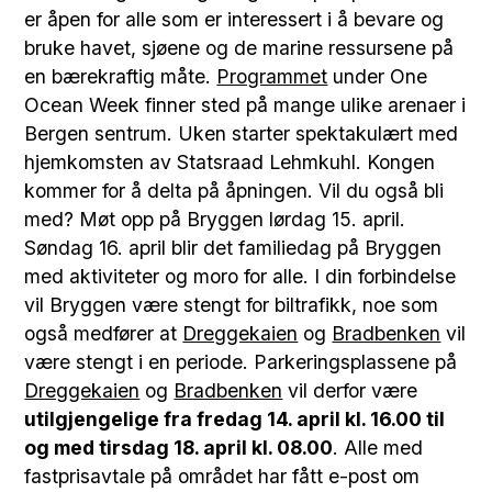
er åpen for alle som er interessert i å bevare og
bruke havet, sjøene og de marine ressursene på
en bærekraftig måte.
Programmet
under One
Ocean Week finner sted på mange ulike arenaer i
Bergen sentrum. Uken starter spektakulært med
hjemkomsten av Statsraad Lehmkuhl. Kongen
kommer for å delta på åpningen. Vil du også bli
med? Møt opp på Bryggen lørdag 15. april.
Søndag 16. april blir det familiedag på Bryggen
med aktiviteter og moro for alle. I din forbindelse
vil Bryggen være stengt for biltrafikk, noe som
også medfører at
Dreggekaien
og
Bradbenken
vil
være stengt i en periode. Parkeringsplassene på
Dreggekaien
og
Bradbenken
vil derfor være
utilgjengelige fra fredag 14. april kl. 16.00 til
og med tirsdag 18. april kl. 08.00
. Alle med
fastprisavtale på området har fått e-post om