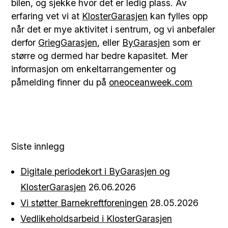
bilen, og sjekke hvor det er ledig plass. Av
erfaring vet vi at
KlosterGarasjen
kan fylles opp
når det er mye aktivitet i sentrum, og vi anbefaler
derfor
GriegGarasjen
, eller
ByGarasjen
som er
større og dermed har bedre kapasitet. Mer
informasjon om enkeltarrangementer og
påmelding finner du på
oneoceanweek.com
Siste innlegg
Digitale periodekort i ByGarasjen og
KlosterGarasjen
26.06.2026
Vi støtter Barnekreftforeningen
28.05.2026
Vedlikeholdsarbeid i KlosterGarasjen