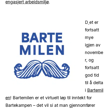
engasjert arbeidsmiljø
.
D
et er
fortsatt
mye
igjen av
novembe
r, og
fortsatt
god tid
til å delta
i
Bartemil
en
! Bartemilen er et virtuelt løp til inntekt for
Bartekampen – det vil si at man gjennomfører