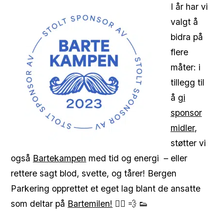
I år har vi
valgt å
bidra på
flere
måter: i
tillegg til
å
gi
sponsor
midler
,
støtter vi
også
Bartekampen
med tid og energi – eller
rettere sagt blod, svette, og tårer! Bergen
Parkering opprettet et eget lag blant de ansatte
som deltar på
Bartemilen!
🏃‍♀️ 💨 👟