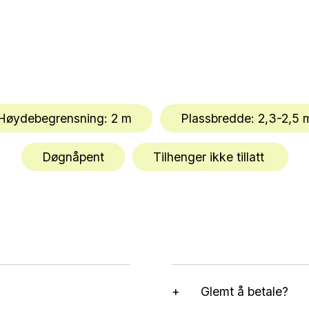
Høydebegrensning: 2 m
Plassbredde: 2,3-2,5 
Døgnåpent
Tilhenger ikke tillatt
Glemt å betale?