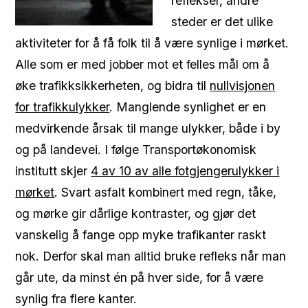
reflekser, andre
steder er det ulike
aktiviteter for å få folk til å være synlige i mørket.
Alle som er med jobber mot et felles mål om å
øke trafikksikkerheten, og bidra til
nullvisjonen
for trafikkulykker
. Manglende synlighet er en
medvirkende årsak til mange ulykker, både i by
og på landevei. I følge Transportøkonomisk
institutt skjer
4 av 10 av alle fotgjengerulykker i
mørket
. Svart asfalt kombinert med regn, tåke,
og mørke gir dårlige kontraster, og gjør det
vanskelig å fange opp myke trafikanter raskt
nok. Derfor skal man alltid bruke refleks når man
går ute, da minst én på hver side, for å være
synlig fra flere kanter.